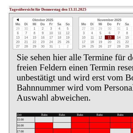
Tagesübersicht für Donnerstag den 13.11.2025
Oktober 2025
November 2025
Mo
Di
Mi
Do
Fr
Sa
So
Mo
Di
Mi
Do
Fr
Sa
29
30
1
2
3
4
5
27
28
29
30
31
1
6
7
8
9
10
11
12
3
4
5
6
7
8
13
14
15
16
17
18
19
10
11
12
13
14
15
20
21
22
23
24
25
26
17
18
19
20
21
22
27
28
29
30
31
1
2
24
25
26
27
28
29
Sie sehen hier alle Termine für 
freien Feldern einen Termin reser
unbestätigt und wird erst vom B
Bahnnummer wird vom Personal f
Auswahl abweichen.
Zeit
Bahn
Bahn
Bahn
Bahn
Bahn
15:00
16:00
17:00